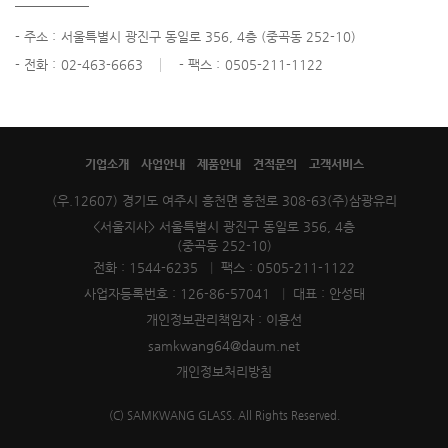
- 주소 :
서울특별시 광진구 동일로 356, 4층 (중곡동 252-10)
- 전화 :
02-463-6663
- 팩스 :
0505-211-1122
기업소개
사업안내
제품안내
견적문의
고객서비스
(우.12607) 경기도 여주시 흥천면 흥천로 308-63(주)삼광유리
<서울지사> 서울특별시 광진구 동일로 356, 4층
(중곡동 252-10)
전화 : 1544-6235
|
팩스 : 0505-211-1122
사업자등록번호 : 126-86-57041
|
대표 : 안성태
개인정보관리책임자 : 이용선
samkwang64@daum.net
개인정보처리방침
(C) SAMKWANG GLASS. All Rights Reserved.