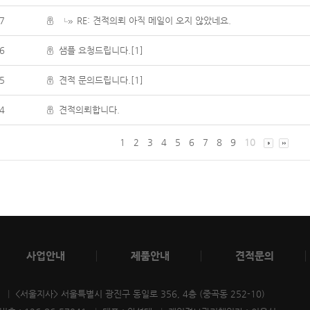
7
RE: 견적의뢰 아직 메일이 오지 않았네요.
6
샘플 요청드립니다.[1]
5
견적 문의드립니다.[1]
4
견적의뢰합니다.
1
2
3
4
5
6
7
8
9
10
사업안내
제품안내
견적문의
|
<서울지사> 서울특별시 광진구 동일로 356, 4층
(중곡동 252-10)