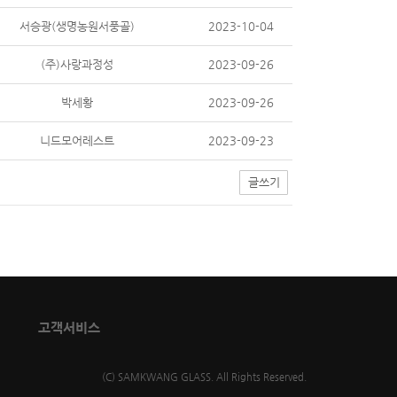
서승광(생명농원서풍골)
2023-10-04
(주)사랑과정성
2023-09-26
박세황
2023-09-26
니드모어레스트
2023-09-23
글쓰기
고객서비스
(C) SAMKWANG GLASS. All Rights Reserved.