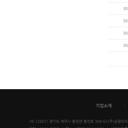
30
30
30
30
기업소개
(우.12607) 경기도 여주시 흥천면 흥천로 308-63(주)삼광유리