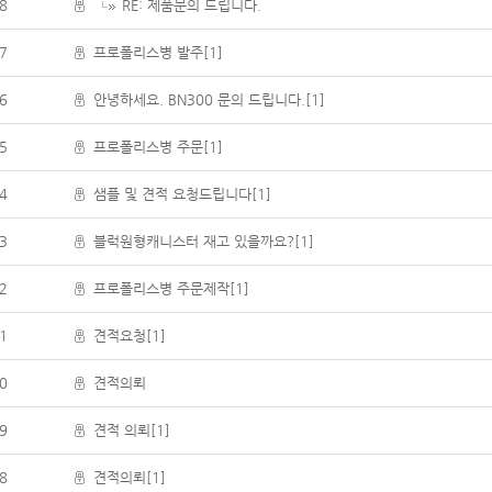
8
RE: 제품문의 드립니다.
7
프로폴리스병 발주[1]
6
안녕하세요. BN300 문의 드립니다.[1]
5
프로폴리스병 주문[1]
4
샘플 및 견적 요청드립니다[1]
3
블럭원형캐니스터 재고 있을까요?[1]
2
프로폴리스병 주문제작[1]
1
견적요청[1]
0
견적의뢰
9
견적 의뢰[1]
8
견적의뢰[1]