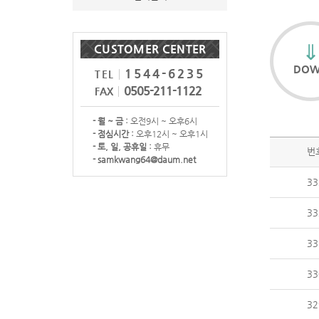
CUSTOMER CENTER
DO
1544-6235
TEL
0505-211-1122
FAX
- 월 ~ 금 :
오전9시 ~ 오후6시
- 점심시간 :
오후12시 ~ 오후1시
- 토, 일, 공휴일 :
휴무
번
- samkwang64@daum.net
33
33
33
33
32